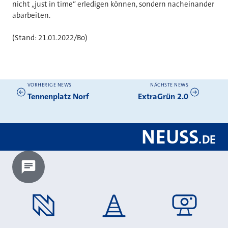
nicht „just in time“ erledigen können, sondern
nacheinander
abarbeiten.
(Stand: 21.01.2022/Bo)
VORHERIGE NEWS
NÄCHSTE NEWS
Weitere News
Tennenplatz Norf
ExtraGrün 2.0
NEUSS
.
DE
Chatbot laden?