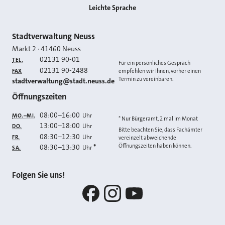
Leichte Sprache
Kontakt
Stadtverwaltung Neuss
Markt 2
·
41460
Neuss
02131 90-01
TEL.
Für ein persönliches Gespräch
02131 90-2488
FAX
empfehlen wir Ihnen, vorher einen
Termin zu vereinbaren.
E-MAIL
stadtverwaltung@stadt.neuss.de
Öffnungszeiten
08:00
–
16:00
Uhr
MO.–MI.
* Nur Bürgeramt, 2 mal im Monat
13:00
–
18:00
Uhr
DO.
Bitte beachten Sie, dass Fachämter
08:30
–
12:30
Uhr
FR.
vereinzelt abweichende
Öffnungszeiten haben können.
08:30
–
13:30
*
Uhr
SA.
Folgen Sie uns!
Facebook
Instagram
YouTube