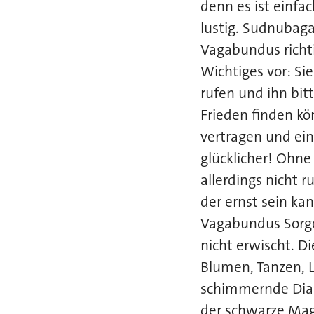
denn es ist einfac
lustig. Sudnubag
Vagabundus richt
Wichtiges vor: S
rufen und ihn bit
Frieden finden k
vertragen und ein
glücklicher! Ohn
allerdings nicht
der ernst sein ka
Vagabundus Sorgen
nicht erwischt. D
Blumen, Tanzen, L
schimmernde Diam
der schwarze Magi