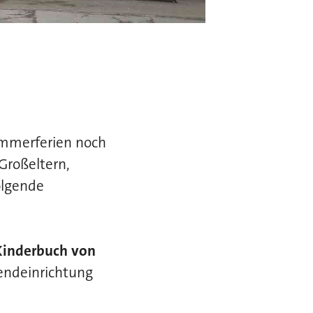
ommerferien noch
Großeltern,
olgende
 Kinderbuch von
gendeinrichtung