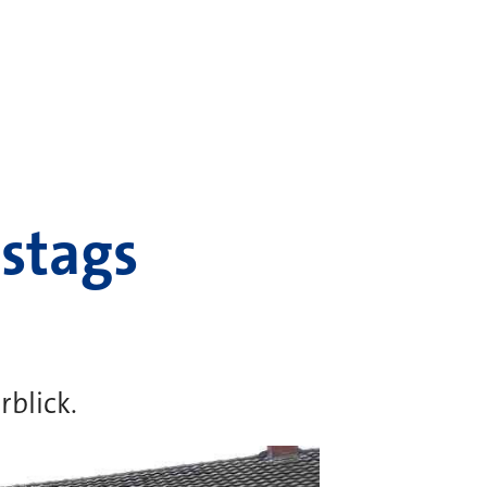
stags
blick.