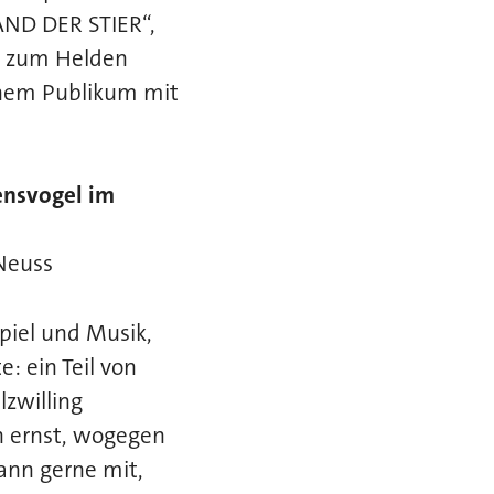
AND DER STIER“,
ch zum Helden
inem Publikum mit
densvogel im
Neuss
iel und Musik,
: ein Teil von
lzwilling
h ernst, wogegen
ann gerne mit,