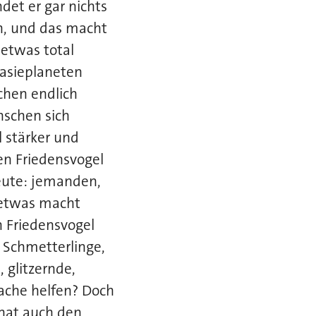
ndet er gar nichts
n, und das macht
 etwas total
tasieplaneten
chen endlich
nschen sich
 stärker und
en Friedensvogel
Leute: jemanden,
 etwas macht
n Friedensvogel
: Schmetterlinge,
 glitzernde,
ache helfen? Doch
 hat auch den