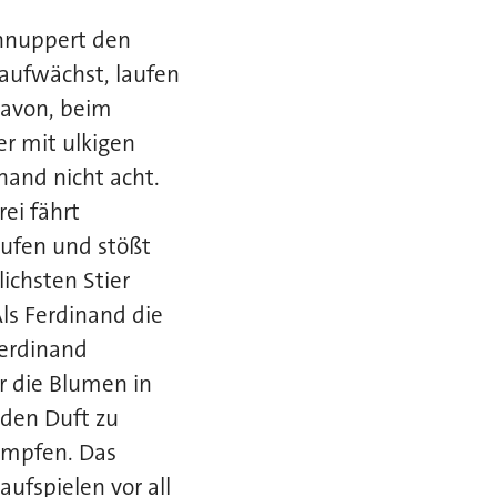
chnuppert den
aufwächst, laufen
davon, beim
r mit ulkigen
nand nicht acht.
rei fährt
ufen und stößt
ichsten Stier
ls Ferdinand die
Ferdinand
ur die Blumen in
 den Duft zu
kämpfen. Das
ufspielen vor all