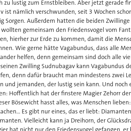
h zu lustig zum Ernstbleiben. Aber jetzt gerade fi
av ist nämlich verschwunden, seit 3 Wochen scho
ig Sorgen. Außerdem hatten die beiden Zwillinge
ie wollten gemeinsam den Friedensvogel vom Fan
ten, hierher zur Erde zu kommen, damit die Mens
önnen. Wie gerne hätte Vagabundus, dass alle Me
ander helfen, denn gemeinsam sind doch alle viel
e seinen Zwilling Sudnubagav kann Vagabundus d
 rufen, denn dafür braucht man mindestens zwei 
nn und jemanden, der lustig sein kann. Und noch
: Hoffentlich hat der finstere Magier Zehorr de
ieser Bösewicht hasst alles, was Menschen lieben
achen… Es gibt nur eines, das er liebt: Diamanten,
anten. Vielleicht kann ja Dreihorn, der Glücksdr
er hat nicht nur den Friedensvogel gefangen, er