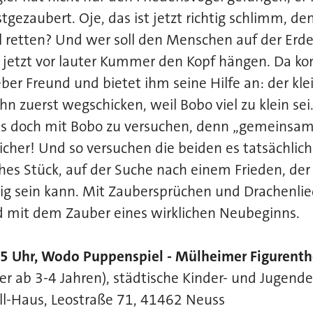
tgezaubert. Oje, das ist jetzt richtig schlimm, de
 retten? Und wer soll den Menschen auf der Erde
 jetzt vor lauter Kummer den Kopf hängen. Da k
eber Freund und bietet ihm seine Hilfe an: der kle
hn zuerst wegschicken, weil Bobo viel zu klein sei
es doch mit Bobo zu versuchen, denn „gemeinsam 
licher! Und so versuchen die beiden es tatsächli
ches Stück, auf der Suche nach einem Frieden, der 
ig sein kann. Mit Zaubersprüchen und Drachenlied
 mit dem Zauber eines wirklichen Neubeginns.
15 Uhr, Wodo Puppenspiel - Mülheimer Figurenth
er ab 3-4 Jahren), städtische Kinder- und Jugend
ll-Haus, Leostraße 71, 41462 Neuss