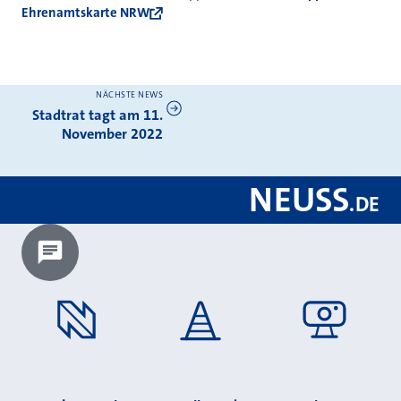
Ehrenamtskarte NRW
NÄCHSTE NEWS
Weitere News
Stadtrat tagt am 11.
November 2022
NEUSS
.
DE
Chatbot laden?