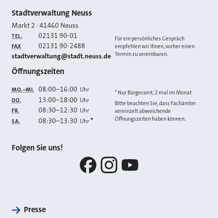
Kontakt
Stadtverwaltung Neuss
Markt 2
·
41460
Neuss
02131 90-01
TEL.
Für ein persönliches Gespräch
02131 90-2488
FAX
empfehlen wir Ihnen, vorher einen
Termin zu vereinbaren.
E-MAIL
stadtverwaltung@stadt.neuss.de
Öffnungszeiten
08:00
–
16:00
Uhr
MO.–MI.
* Nur Bürgeramt, 2 mal im Monat
13:00
–
18:00
Uhr
DO.
Bitte beachten Sie, dass Fachämter
08:30
–
12:30
Uhr
FR.
vereinzelt abweichende
Öffnungszeiten haben können.
08:30
–
13:30
*
Uhr
SA.
Folgen Sie uns!
Facebook
Instagram
YouTube
Presse