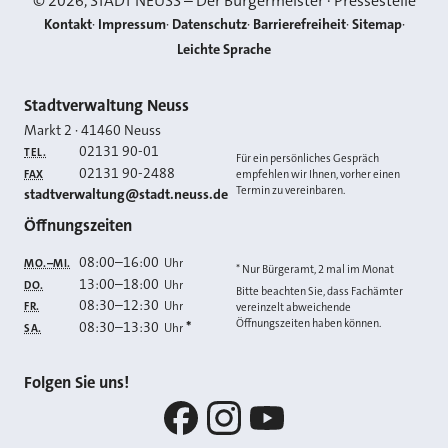
©
2026
, STADT NEUSS – Der Bürgermeister · Pressestelle
Kontakt
Impressum
Datenschutz
Barrierefreiheit
Sitemap
Leichte Sprache
Kontakt
Stadtverwaltung Neuss
Markt 2
·
41460
Neuss
02131 90-01
TEL.
Für ein persönliches Gespräch
02131 90-2488
FAX
empfehlen wir Ihnen, vorher einen
Termin zu vereinbaren.
E-MAIL
stadtverwaltung@stadt.neuss.de
Öffnungszeiten
08:00
–
16:00
Uhr
MO.–MI.
* Nur Bürgeramt, 2 mal im Monat
13:00
–
18:00
Uhr
DO.
Bitte beachten Sie, dass Fachämter
08:30
–
12:30
Uhr
FR.
vereinzelt abweichende
Öffnungszeiten haben können.
08:30
–
13:30
*
Uhr
SA.
Folgen Sie uns!
Facebook
Instagram
YouTube