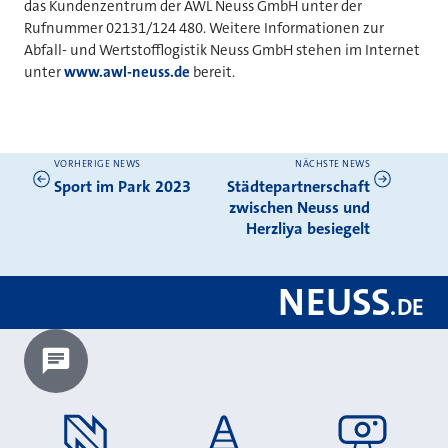
das Kundenzentrum der AWL Neuss GmbH unter der
Rufnummer 02131/124 480. Weitere Informationen zur
Abfall- und Wertstofflogistik Neuss GmbH stehen im Internet
unter
www.awl-neuss.de
bereit.
VORHERIGE NEWS
NÄCHSTE NEWS
Weitere News
Sport im Park 2023
Städtepartnerschaft
zwischen Neuss und
Herzliya besiegelt
NEUSS
.
DE
Chatbot laden?