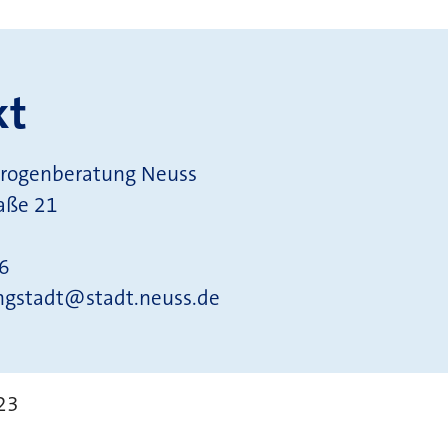
kt
Drogenberatung Neuss
aße 21
6
ngstadt@stadt.neuss.de
023