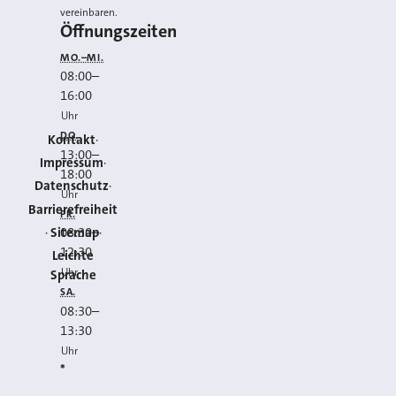
vereinbaren.
Öffnungszeiten
MO.–MI.
08:00
–
16:00
Uhr
DO.
Kontakt
13:00
–
Impressum
18:00
Datenschutz
Uhr
Barrierefreiheit
FR.
Sitemap
08:30
–
12:30
Leichte
Uhr
Sprache
SA.
08:30
–
13:30
Uhr
*