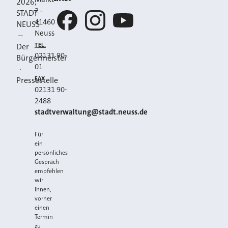
2026
,
2
·
STADT
41460
NEUSS
Neuss
–
Facebook
Instagram
YouTube
TEL.
Der
02131 90-
Bürgermeister
01
·
FAX
Pressestelle
02131 90-
2488
E-MAIL
stadtverwaltung@stadt.neuss.de
Für
ein
persönliches
Gespräch
empfehlen
wir
Ihnen,
vorher
einen
Termin
zu