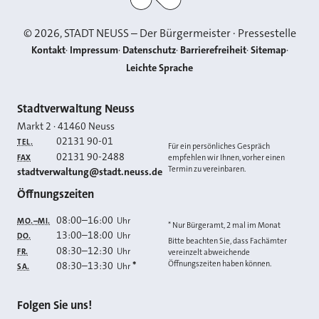
©
2026
, STADT NEUSS – Der Bürgermeister · Pressestelle
Kontakt
Impressum
Datenschutz
Barrierefreiheit
Sitemap
Leichte Sprache
Kontakt
Stadtverwaltung Neuss
Markt 2
·
41460
Neuss
02131 90-01
TEL.
Für ein persönliches Gespräch
02131 90-2488
FAX
empfehlen wir Ihnen, vorher einen
Termin zu vereinbaren.
E-MAIL
stadtverwaltung@stadt.neuss.de
Öffnungszeiten
08:00
–
16:00
Uhr
MO.–MI.
* Nur Bürgeramt, 2 mal im Monat
13:00
–
18:00
Uhr
DO.
Bitte beachten Sie, dass Fachämter
08:30
–
12:30
Uhr
FR.
vereinzelt abweichende
Öffnungszeiten haben können.
08:30
–
13:30
*
Uhr
SA.
Folgen Sie uns!