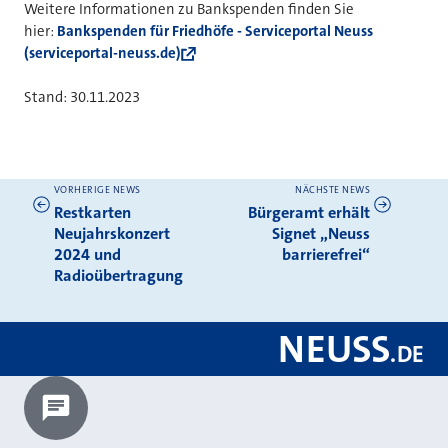
Weitere Informationen zu Bankspenden finden Sie
hier:
Bankspenden für Friedhöfe - Serviceportal Neuss
(serviceportal-neuss.de)
Stand: 30.11.2023
VORHERIGE NEWS
NÄCHSTE NEWS
Weitere News
Restkarten
Bürgeramt erhält
Neujahrskonzert
Signet „Neuss
2024 und
barrierefrei“
Radioübertragung
NEUSS
.
DE
Chatbot laden?