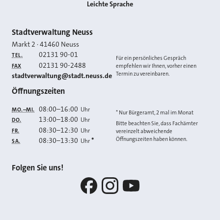
Leichte Sprache
Kontakt
Stadtverwaltung Neuss
Markt 2
·
41460
Neuss
02131 90-01
TEL.
Für ein persönliches Gespräch
02131 90-2488
FAX
empfehlen wir Ihnen, vorher einen
Termin zu vereinbaren.
E-MAIL
stadtverwaltung@stadt.neuss.de
Öffnungszeiten
08:00
–
16:00
Uhr
MO.–MI.
* Nur Bürgeramt, 2 mal im Monat
13:00
–
18:00
Uhr
DO.
Bitte beachten Sie, dass Fachämter
08:30
–
12:30
Uhr
FR.
vereinzelt abweichende
Öffnungszeiten haben können.
08:30
–
13:30
*
Uhr
SA.
Folgen Sie uns!
Facebook
Instagram
YouTube