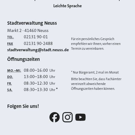
Leichte Sprache
Kontakt
Stadtverwaltung Neuss
Markt 2
·
41460
Neuss
02131 90-01
TEL.
Für ein persönliches Gespräch
02131 90-2488
FAX
empfehlen wir Ihnen, vorher einen
Termin zu vereinbaren.
E-MAIL
stadtverwaltung@stadt.neuss.de
Öffnungszeiten
08:00
–
16:00
Uhr
MO.–MI.
* Nur Bürgeramt, 2 mal im Monat
13:00
–
18:00
Uhr
DO.
Bitte beachten Sie, dass Fachämter
08:30
–
12:30
Uhr
FR.
vereinzelt abweichende
Öffnungszeiten haben können.
08:30
–
13:30
*
Uhr
SA.
Folgen Sie uns!
Facebook
Instagram
YouTube