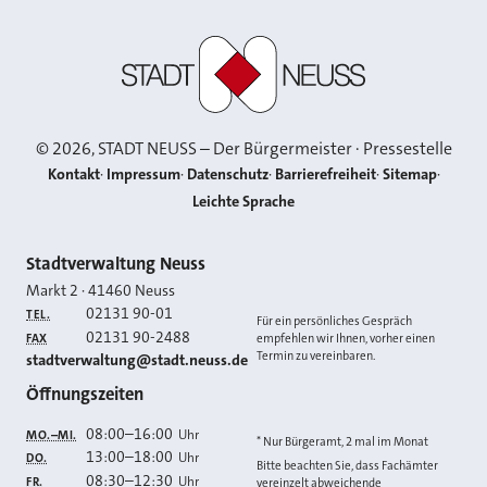
Stadt Neuss
©
2026
, STADT NEUSS – Der Bürgermeister · Pressestelle
Kontakt
Impressum
Datenschutz
Barrierefreiheit
Sitemap
Leichte Sprache
Kontakt
Stadtverwaltung Neuss
Markt 2
·
41460
Neuss
02131 90-01
TEL.
Für ein persönliches Gespräch
02131 90-2488
FAX
empfehlen wir Ihnen, vorher einen
Termin zu vereinbaren.
E-MAIL
stadtverwaltung@stadt.neuss.de
Öffnungszeiten
08:00
–
16:00
Uhr
MO.–MI.
* Nur Bürgeramt, 2 mal im Monat
13:00
–
18:00
Uhr
DO.
Bitte beachten Sie, dass Fachämter
08:30
–
12:30
Uhr
FR.
vereinzelt abweichende