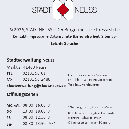
Stadt Neuss
©
2026
, STADT NEUSS – Der Bürgermeister · Pressestelle
Kontakt
Impressum
Datenschutz
Barrierefreiheit
Sitemap
Leichte Sprache
Kontakt
Stadtverwaltung Neuss
Markt 2
·
41460
Neuss
02131 90-01
TEL.
Für ein persönliches Gespräch
02131 90-2488
FAX
empfehlen wir Ihnen, vorher einen
Termin zu vereinbaren.
E-MAIL
stadtverwaltung@stadt.neuss.de
Öffnungszeiten
08:00
–
16:00
Uhr
MO.–MI.
* Nur Bürgeramt, 2 mal im Monat
13:00
–
18:00
Uhr
DO.
Bitte beachten Sie, dass Fachämter
08:30
–
12:30
Uhr
FR.
vereinzelt abweichende
Öffnungszeiten haben können.
08:30
–
13:30
*
Uhr
SA.