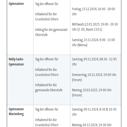
Gymnasium
Tag der offenen Tür
Freitag, 13.12.2024, 16:00 - 18:00
Uhr
Infoabend für die
Grundschul-Eltern
Mittwoch,22.01.2025, 19:00 - 20:30
Uhr (2. OG, Raum 2.011)
Infotag für die gymnasiale
Oberstufe
Samstag, 23.11.2024, 9:00 - 13:00
Uhr (Mensa)
Nelly-Sachs-
Tag der offenen Tür
Samstag, 09.11.2024, 08:30 - 12:45
Gymnasium
Uhr
Infoabend für die
Grundschul-Eltern
Donnerstag, 14.11.2024, 19:00 Uhr
(Forum)
Infoabend für die
gymnasiale Oberstufe
Montag, 10.03.2025, 19:00 Uhr
(Forum)
Gymnasium
Tag der offenen Tür
Samstag, 09.11.2024, 8:30 & 10:30
Marienberg
Uhr
Infoabend für die
Grundschul-Eltern
Montag, 04.11.2024, 19:30 Uhr