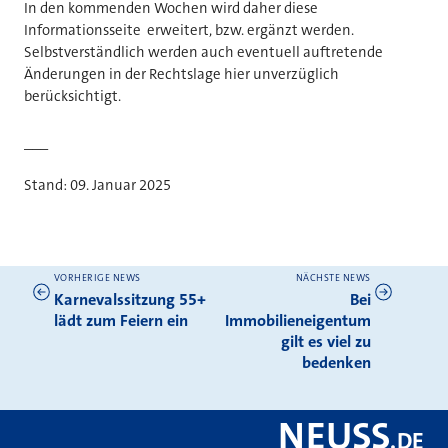
In den kommenden Wochen wird daher diese
Informationsseite erweitert, bzw. ergänzt werden.
Selbstverständlich werden auch eventuell auftretende
Änderungen in der Rechtslage hier unverzüglich
berücksichtigt.
___
Stand: 09. Januar 2025
VORHERIGE NEWS
NÄCHSTE NEWS
Weitere News
Karnevalssitzung 55+
Bei
lädt zum Feiern ein
Immobilieneigentum
gilt es viel zu
bedenken
NEUSS
.
DE