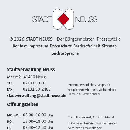
Stadt Neuss
©
2026
, STADT NEUSS – Der Bürgermeister · Pressestelle
Kontakt
Impressum
Datenschutz
Barrierefreiheit
Sitemap
Leichte Sprache
Kontakt
Stadtverwaltung Neuss
Markt 2
·
41460
Neuss
02131 90-01
TEL.
Für ein persönliches Gespräch
02131 90-2488
FAX
empfehlen wir Ihnen, vorher einen
Termin zu vereinbaren.
E-MAIL
stadtverwaltung@stadt.neuss.de
Öffnungszeiten
08:00
–
16:00
Uhr
MO.–MI.
* Nur Bürgeramt, 2 mal im Monat
13:00
–
18:00
Uhr
DO.
Bitte beachten Sie, dass Fachämter
08:30
–
12:30
Uhr
FR.
vereinzelt abweichende