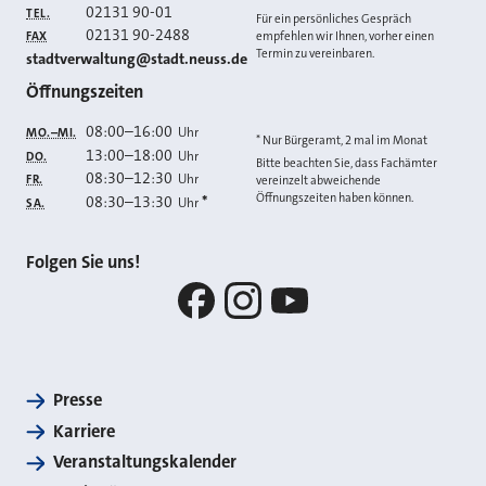
02131 90-01
TEL.
Für ein persönliches Gespräch
02131 90-2488
FAX
empfehlen wir Ihnen, vorher einen
Termin zu vereinbaren.
E-MAIL
stadtverwaltung@stadt.neuss.de
Öffnungszeiten
08:00
–
16:00
Uhr
MO.–MI.
* Nur Bürgeramt, 2 mal im Monat
13:00
–
18:00
Uhr
DO.
Bitte beachten Sie, dass Fachämter
08:30
–
12:30
Uhr
FR.
vereinzelt abweichende
Öffnungszeiten haben können.
08:30
–
13:30
*
Uhr
SA.
Folgen Sie uns!
Facebook
Instagram
YouTube
Presse
Karriere
Veranstaltungskalender