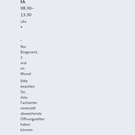
SA.
08:30
–
13:30
Uhr
*
*
Nur
Bürgeramt,
2
mal
im
Monat
Bitte
beachten
Sie,
dass
Fachämter
vereinzelt
abweichende
Öffnungszeiten
haben
können.