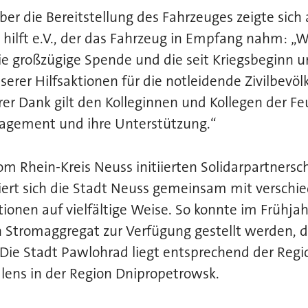
 über die Bereitstellung des Fahrzeuges zeigte sic
hilft e.V., der das Fahrzeug in Empfang nahm: „W
ie großzügige Spende und die seit Kriegsbeginn 
erer Hilfsaktionen für die notleidende Zivilbevöl
er Dank gilt den Kolleginnen und Kollegen der F
ngagement und ihre Unterstützung.“
 Rhein-Kreis Neuss initiierten Solidarpartnersc
ert sich die Stadt Neuss gemeinsam mit verschie
tionen auf vielfältige Weise. So konnte im Frühja
n Stromaggregat zur Verfügung gestellt werden, d
Die Stadt Pawlohrad liegt entsprechend der Regi
lens in der Region Dnipropetrowsk.