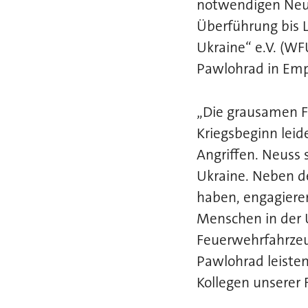
notwendigen Neub
Überführung bis L
Ukraine“ e.V. (WF
Pawlohrad in Em
„Die grausamen Fo
Kriegsbeginn leid
Angriffen. Neuss 
Ukraine. Neben d
haben, engagieren
Menschen in der U
Feuerwehrfahrzeug
Pawlohrad leisten
Kollegen unserer 