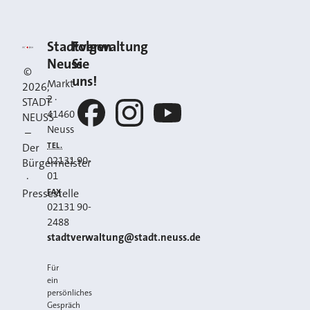
Kontakt
Stadt Neuss
Stadtverwaltung
Folgen
Neuss
Sie
©
uns!
Markt
2026
,
2
·
STADT
41460
NEUSS
Neuss
–
Facebook
Instagram
YouTube
TEL.
Der
02131 90-
Bürgermeister
01
·
FAX
Pressestelle
02131 90-
2488
E-MAIL
stadtverwaltung@stadt.neuss.de
Für
ein
persönliches
Gespräch