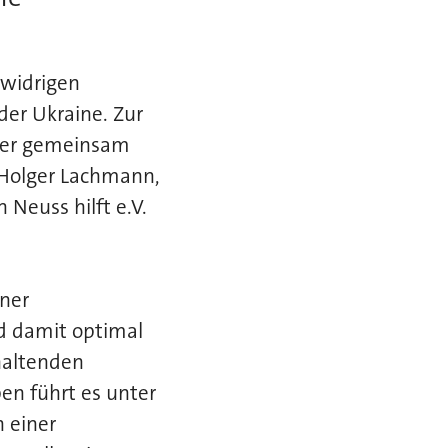
swidrigen
der Ukraine. Zur
euer gemeinsam
, Holger Lachmann,
Neuss hilft e.V.
iner
d damit optimal
haltenden
en führt es unter
 einer