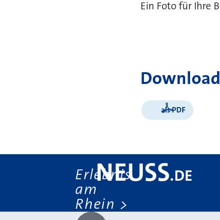
Ein Foto für Ihre
Download
als PDF
NEUSS
Erlebnis
.
DE
am
Rhein