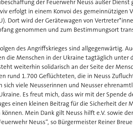
eschaffung der Feuerwehr Neuss außer Dienst ge
viv erfolgt in einem Konvoi des gemeinnützigen V
U). Dort wird der Gerätewagen von Vertreter*inne
pfang genommen und zum Bestimmungsort transp
lgen des Angriffskrieges sind allgegenwärtig. Au
en die Menschen in der Ukraine tagtäglich unter 
steht weiterhin solidarisch an der Seite der Mens
en rund 1.700 Geflüchteten, die in Neuss Zufluc
 sich viele Neusserinnen und Neusser ehrenamtli
kraine. Es freut mich, dass wir mit der Spende d
es einen kleinen Beitrag für die Sicherheit der 
 können. Mein Dank gilt Neuss hilft e.V. sowie d
Feuerwehr Neuss“, so Bürgermeister Reiner Breuer