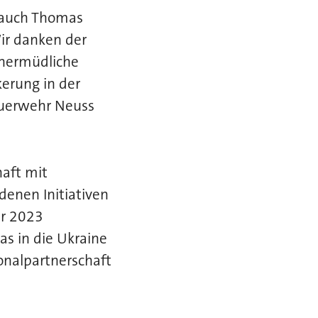
h auch Thomas
ir danken der
unermüdliche
kerung in der
euerwehr Neuss
haft mit
denen Initiativen
hr 2023
as in die Ukraine
onalpartnerschaft