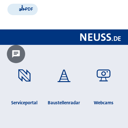
als PDF
NEUSS
.
DE
Chatbot laden?
Serviceportal
Baustellenradar
Webcams