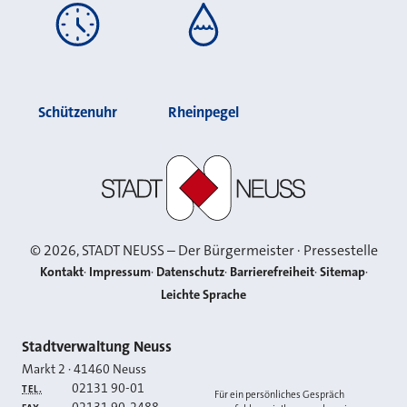
Schützenuhr
Rheinpegel
Stadt Neuss
©
2026
, STADT NEUSS – Der Bürgermeister · Pressestelle
Kontakt
Impressum
Datenschutz
Barrierefreiheit
Sitemap
Leichte Sprache
Kontakt
Stadtverwaltung Neuss
Markt 2
·
41460
Neuss
02131 90-01
TEL.
Für ein persönliches Gespräch