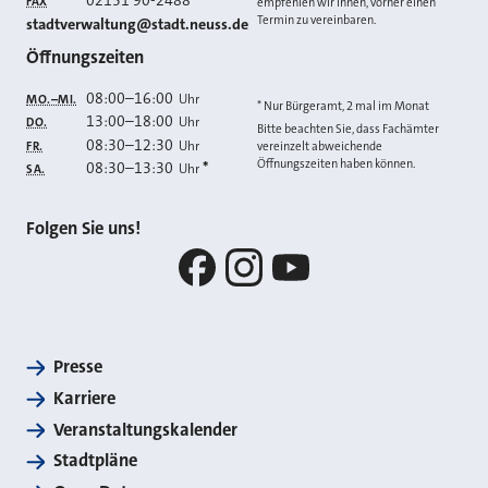
02131 90-2488
FAX
empfehlen wir Ihnen, vorher einen
Termin zu vereinbaren.
E-MAIL
stadtverwaltung@stadt.neuss.de
Öffnungszeiten
08:00
–
16:00
Uhr
MO.–MI.
* Nur Bürgeramt, 2 mal im Monat
13:00
–
18:00
Uhr
DO.
Bitte beachten Sie, dass Fachämter
08:30
–
12:30
Uhr
FR.
vereinzelt abweichende
Öffnungszeiten haben können.
08:30
–
13:30
*
Uhr
SA.
Folgen Sie uns!
Facebook
Instagram
YouTube
Presse
Karriere
Veranstaltungskalender
Stadtpläne