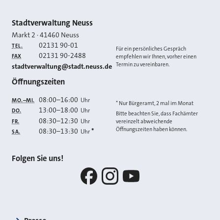
Kontakt
Stadtverwaltung Neuss
Markt 2
·
41460
Neuss
02131 90-01
TEL.
Für ein persönliches Gespräch
02131 90-2488
FAX
empfehlen wir Ihnen, vorher einen
Termin zu vereinbaren.
E-MAIL
stadtverwaltung@stadt.neuss.de
Öffnungszeiten
08:00
–
16:00
Uhr
MO.–MI.
* Nur Bürgeramt, 2 mal im Monat
13:00
–
18:00
Uhr
DO.
Bitte beachten Sie, dass Fachämter
08:30
–
12:30
Uhr
FR.
vereinzelt abweichende
Öffnungszeiten haben können.
08:30
–
13:30
*
Uhr
SA.
Folgen Sie uns!
Facebook
Instagram
YouTube