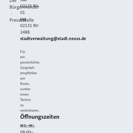
Der
02131 90-
Bürgermeister
01
·
FAX
Pressestelle
02131 90-
2488
E-MAIL
stadtverwaltung@stadt.neuss.de
Für
ein
persönliches
Gespräch
empfehlen
wir
Ihnen,
vorher
einen
Termin
zu
vereinbaren.
Öffnungszeiten
MO.–MI.
08:00
–