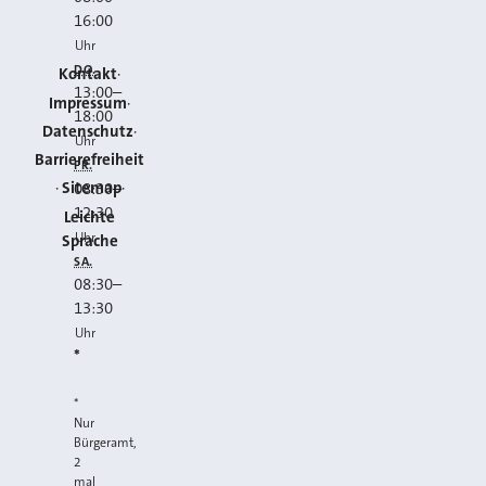
16:00
Uhr
DO.
Kontakt
13:00
–
Impressum
18:00
Datenschutz
Uhr
Barrierefreiheit
FR.
Sitemap
08:30
–
12:30
Leichte
Uhr
Sprache
SA.
08:30
–
13:30
Uhr
*
*
Nur
Bürgeramt,
2
mal