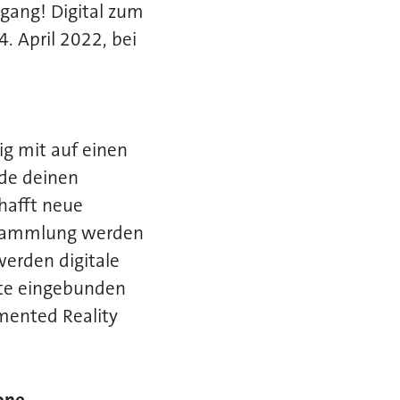
gang! Digital zum
. April 2022, bei
g mit auf einen
nde deinen
hafft neue
n Sammlung werden
erden digitale
ekte eingebunden
gmented Reality
one