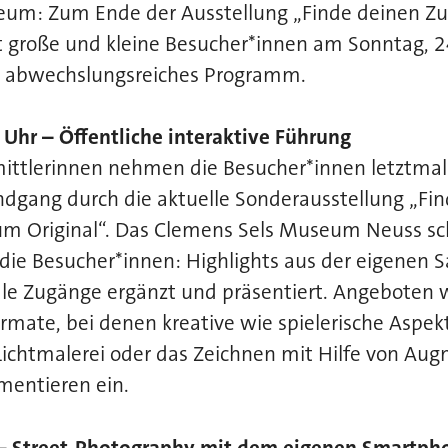
um: Zum Ende der Ausstellung „Finde deinen Zu
t große und kleine Besucher*innen am Sonntag, 24
ein abwechslungsreiches Programm.
Uhr – Öffentliche interaktive Führung
ittlerinnen nehmen die Besucher*innen letztmali
dgang durch die aktuelle Sonderausstellung „Fi
zum Original“. Das Clemens Sels Museum Neuss sc
r die Besucher*innen: Highlights aus der eigene
le Zugänge ergänzt und präsentiert. Angeboten w
ormate, bei denen kreative wie spielerische Asp
Lichtmalerei oder das Zeichnen mit Hilfe von Au
mentieren ein.
 – Street-Photography mit dem eigenen Smartph