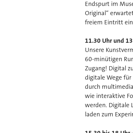
Endspurt im Muse
Original“ erwarte
freiem Eintritt 
11.30 Uhr und 13 
Unsere Kunstverm
60-minütigen Run
Zugang! Digital 
digitale Wege fü
durch multimedia
wie interaktive F
werden. Digitale 
laden zum Experi
15.30 bis 18 Uhr