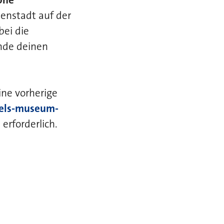
enstadt auf der
bei die
inde deinen
ine vorherige
els-museum-
rforderlich.