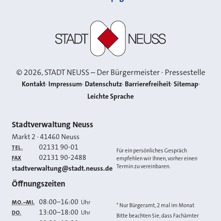
Stadt Neuss
©
2026
, STADT NEUSS – Der Bürgermeister · Pressestelle
Kontakt
Impressum
Datenschutz
Barrierefreiheit
Sitemap
Leichte Sprache
Kontakt
Stadtverwaltung Neuss
Markt 2
·
41460
Neuss
02131 90-01
TEL.
Für ein persönliches Gespräch
02131 90-2488
FAX
empfehlen wir Ihnen, vorher einen
Termin zu vereinbaren.
E-MAIL
stadtverwaltung@stadt.neuss.de
Öffnungszeiten
08:00
–
16:00
Uhr
MO.–MI.
* Nur Bürgeramt, 2 mal im Monat
13:00
–
18:00
Uhr
DO.
Bitte beachten Sie, dass Fachämter