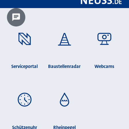
NEUSS
.
DE
Chatbot laden?
Serviceportal
Baustellenradar
Webcams
Schützenuhr
Rheinpegel