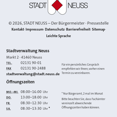
©
2026
, STADT NEUSS – Der Bürgermeister · Pressestelle
Kontakt
Impressum
Datenschutz
Barrierefreiheit
Sitemap
Leichte Sprache
Kontakt
Stadtverwaltung Neuss
Markt 2
·
41460
Neuss
02131 90-01
TEL.
Für ein persönliches Gespräch
02131 90-2488
FAX
empfehlen wir Ihnen, vorher einen
Termin zu vereinbaren.
E-MAIL
stadtverwaltung@stadt.neuss.de
Öffnungszeiten
08:00
–
16:00
Uhr
MO.–MI.
* Nur Bürgeramt, 2 mal im Monat
13:00
–
18:00
Uhr
DO.
Bitte beachten Sie, dass Fachämter
08:30
–
12:30
Uhr
FR.
vereinzelt abweichende
Öffnungszeiten haben können.
08:30
–
13:30
*
Uhr
SA.