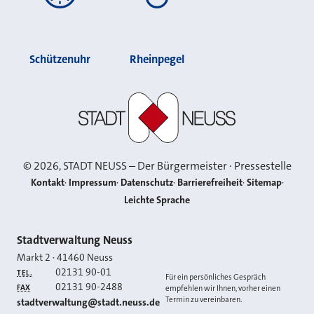
Schützenuhr
Rheinpegel
Stadt Neuss
©
2026
, STADT NEUSS – Der Bürgermeister · Pressestelle
Kontakt
Impressum
Datenschutz
Barrierefreiheit
Sitemap
Leichte Sprache
Kontakt
Stadtverwaltung Neuss
Markt 2
·
41460
Neuss
02131 90-01
TEL.
Für ein persönliches Gespräch
02131 90-2488
FAX
empfehlen wir Ihnen, vorher einen
Termin zu vereinbaren.
E-MAIL
stadtverwaltung@stadt.neuss.de