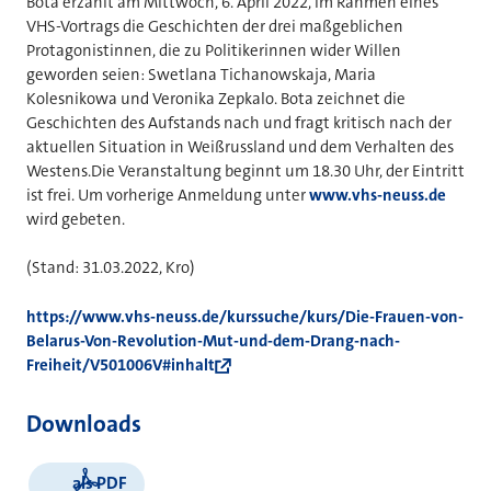
Bota erzählt am Mittwoch, 6. April 2022, im Rahmen eines
VHS-Vortrags die Geschichten der drei maßgeblichen
Protagonistinnen, die zu Politikerinnen wider Willen
geworden seien: Swetlana Tichanowskaja, Maria
Kolesnikowa und Veronika Zepkalo. Bota zeichnet die
Geschichten des Aufstands nach und fragt kritisch nach der
aktuellen Situation in Weißrussland und dem Verhalten des
Westens.Die Veranstaltung beginnt um 18.30 Uhr, der Eintritt
ist frei. Um vorherige Anmeldung unter
www.vhs-neuss.de
wird gebeten.
(Stand: 31.03.2022, Kro)
https://www.vhs-neuss.de/kurssuche/kurs/Die-Frauen-von-
Belarus-Von-Revolution-Mut-und-dem-Drang-nach-
Freiheit/V501006V#inhalt
Downloads
als PDF