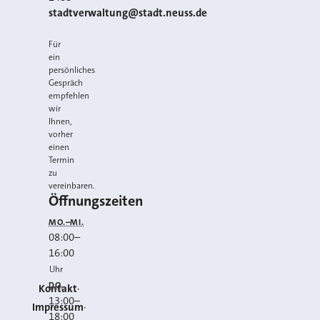
E-MAIL
stadtverwaltung@stadt.neuss.de
Für
ein
persönliches
Gespräch
empfehlen
wir
Ihnen,
vorher
einen
Termin
zu
vereinbaren.
Öffnungszeiten
MO.–MI.
08:00
–
16:00
Uhr
DO.
Kontakt
13:00
–
Impressum
18:00