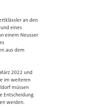
rtklässler an den
rund eines
 an einem Neusser
es
zen aus dem
 März 2022 und
he im weiteren
eldorf müssen
he Entscheidung
fen werden.