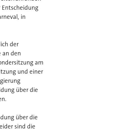
r Entscheidung
neval, in
ich der
e an den
Sondersitzung am
itzung und einer
egierung
idung über die
en.
idung über die
ider sind die