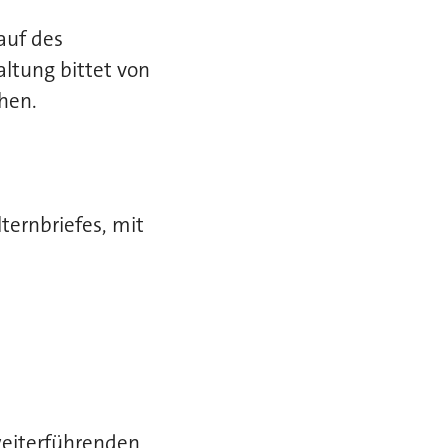
auf des
ltung bittet von
hen.
ternbriefes, mit
 weiterführenden