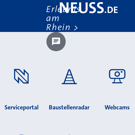
NEUSS
Erlebnis
.
DE
am
Rhein
Chatbot laden?
Serviceportal
Baustellenradar
Webcams