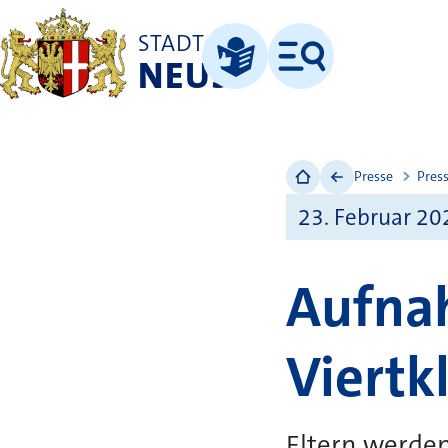
STADT
NEUSS
Menü
Leichte Sprache
Presse
Pres
23. Februar 20
Aufna
Viertk
Eltern werden