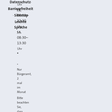
Datenschutz
Uhr
Barrierefreiheit
FR.
Sitemap
08:30
–
12:30
Leichte
Uhr
Sprache
SA.
08:30
–
13:30
Uhr
*
*
Nur
Bürgeramt,
2
mal
im
Monat
Bitte
beachten
Sie,
dass