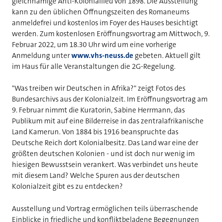
gleichnamige Anti-Koloniallied von 1898. Die Ausstellung
kann zu den üblichen Öffnungszeiten des Romaneums
anmeldefrei und kostenlos im Foyer des Hauses besichtigt
werden. Zum kostenlosen Eröffnungsvortrag am Mittwoch, 9.
Februar 2022, um 18.30 Uhr wird um eine vorherige
Anmeldung unter
www.vhs-neuss.de
gebeten. Aktuell gilt
im Haus für alle Veranstaltungen die 2G-Regelung.
"Was treiben wir Deutschen in Afrika?" zeigt Fotos des
Bundesarchivs aus der Kolonialzeit. Im Eröffnungsvortrag am
9. Februar nimmt die Kuratorin, Sabine Herrmann, das
Publikum mit auf eine Bilderreise in das zentralafrikanische
Land Kamerun. Von 1884 bis 1916 beanspruchte das
Deutsche Reich dort Kolonialbesitz. Das Land war eine der
größten deutschen Kolonien - und ist doch nur wenig im
hiesigen Bewusstsein verankert. Was verbindet uns heute
mit diesem Land? Welche Spuren aus der deutschen
Kolonialzeit gibt es zu entdecken?
Ausstellung und Vortrag ermöglichen teils überraschende
Einblicke in friedliche und konfliktbeladene Begegnungen