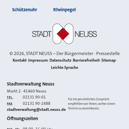
Schützenuhr
Rheinpegel
Stadt Neuss
©
2026
, STADT NEUSS – Der Bürgermeister · Pressestelle
Kontakt
Impressum
Datenschutz
Barrierefreiheit
Sitemap
Leichte Sprache
Kontakt
Stadtverwaltung Neuss
Markt 2
·
41460
Neuss
02131 90-01
TEL.
Für ein persönliches Gespräch
02131 90-2488
FAX
empfehlen wir Ihnen, vorher einen
Termin zu vereinbaren.
E-MAIL
stadtverwaltung@stadt.neuss.de
Öffnungszeiten