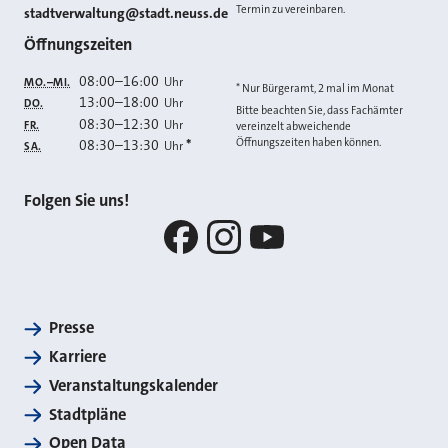
Termin zu vereinbaren.
E-MAIL
stadtverwaltung@stadt.neuss.de
Öffnungszeiten
08:00
–
16:00
Uhr
MO.–MI.
* Nur Bürgeramt, 2 mal im Monat
13:00
–
18:00
Uhr
DO.
Bitte beachten Sie, dass Fachämter
08:30
–
12:30
Uhr
FR.
vereinzelt abweichende
Öffnungszeiten haben können.
08:30
–
13:30
*
Uhr
SA.
Folgen Sie uns!
Facebook
Instagram
YouTube
Presse
Karriere
Veranstaltungskalender
Stadtpläne
Open Data