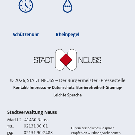
Schützenuhr
Rheinpegel
Stadt Neuss
©
2026
, STADT NEUSS – Der Bürgermeister · Pressestelle
Kontakt
Impressum
Datenschutz
Barrierefreiheit
Sitemap
Leichte Sprache
Kontakt
Stadtverwaltung Neuss
Markt 2
·
41460
Neuss
02131 90-01
TEL.
Für ein persönliches Gespräch
02131 90-2488
FAX
empfehlen wir Ihnen, vorher einen