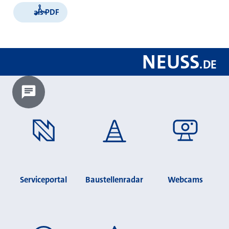
als PDF
NEUSS
.
DE
Chatbot laden?
Serviceportal
Baustellenradar
Webcams