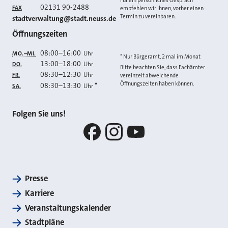
Für ein persönliches Gespräch
02131 90-2488
FAX
empfehlen wir Ihnen, vorher einen
Termin zu vereinbaren.
E-MAIL
stadtverwaltung@stadt.neuss.de
Öffnungszeiten
08:00
–
16:00
Uhr
MO.–MI.
* Nur Bürgeramt, 2 mal im Monat
13:00
–
18:00
Uhr
DO.
Bitte beachten Sie, dass Fachämter
08:30
–
12:30
Uhr
FR.
vereinzelt abweichende
Öffnungszeiten haben können.
08:30
–
13:30
*
Uhr
SA.
Folgen Sie uns!
Facebook
Instagram
YouTube
Presse
Karriere
Veranstaltungskalender
Stadtpläne