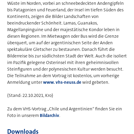
Wüste im Norden, vorbei an schneebedeckten Andengipfeln
bis Patagonien und Feuerland, der Insel im tiefen Süden des
Kontinents, zeigen die Bilder Landschaften von
beeindruckender Schönheit. Lamas, Guanakos,
Magellanpinguine und der majestätische Kondor leben in
diesen Regionen. Im Mietwagen oder Bus wird die Grenze
überquert, um auf der argentinischen Seite der Anden
spektakuläre Gletscher zu bestaunen. Danach führt die
Bilderreise bis zur südlichsten Stadt der Welt. Auch die isoliert
im Pazifik gelegene Osterinsel mit ihren geheimnisvollen
Steinfiguren und der polynesischen Kultur werden besucht.
Die Teilnahme an dem Vortrag ist kostenlos, um vorherige
Anmeldung unter
www. vhs-neuss.de
wird gebeten.
(Stand: 22.10.2021, Kro)
Zu dem VHS-Vortrag „Chile und Argentinien“ finden Sie ein
Foto in unserem
Bildarchiv
.
Downloads