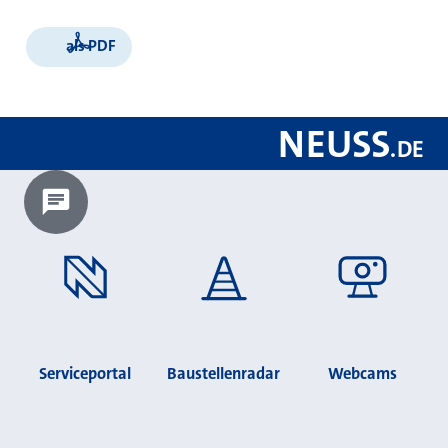
als PDF
NEUSS
.
DE
Chatbot laden?
Serviceportal
Baustellenradar
Webcams