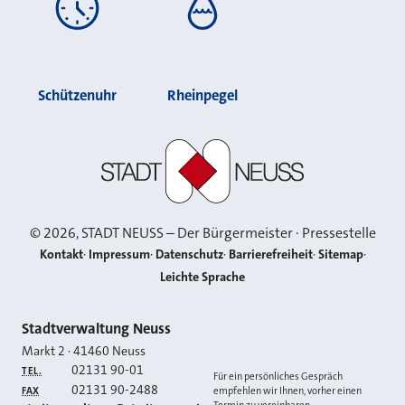
Schützenuhr
Rheinpegel
Stadt Neuss
©
2026
, STADT NEUSS – Der Bürgermeister · Pressestelle
Kontakt
Impressum
Datenschutz
Barrierefreiheit
Sitemap
Leichte Sprache
Kontakt
Stadtverwaltung Neuss
Markt 2
·
41460
Neuss
02131 90-01
TEL.
Für ein persönliches Gespräch
02131 90-2488
FAX
empfehlen wir Ihnen, vorher einen