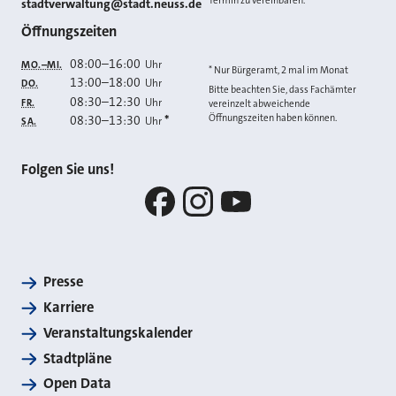
Termin zu vereinbaren.
E-MAIL
stadtverwaltung@stadt.neuss.de
Öffnungszeiten
08:00
–
16:00
Uhr
MO.–MI.
* Nur Bürgeramt, 2 mal im Monat
13:00
–
18:00
Uhr
DO.
Bitte beachten Sie, dass Fachämter
08:30
–
12:30
Uhr
FR.
vereinzelt abweichende
Öffnungszeiten haben können.
08:30
–
13:30
*
Uhr
SA.
Folgen Sie uns!
Facebook
Instagram
YouTube
Presse
Karriere
Veranstaltungskalender
Stadtpläne
Open Data