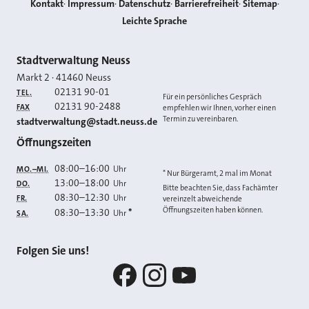
Kontakt
Impressum
Datenschutz
Barrierefreiheit
Sitemap
Leichte Sprache
Kontakt
Stadtverwaltung Neuss
Markt 2
·
41460
Neuss
02131 90-01
TEL.
Für ein persönliches Gespräch
02131 90-2488
FAX
empfehlen wir Ihnen, vorher einen
Termin zu vereinbaren.
E-MAIL
stadtverwaltung@stadt.neuss.de
Öffnungszeiten
08:00
–
16:00
Uhr
MO.–MI.
* Nur Bürgeramt, 2 mal im Monat
13:00
–
18:00
Uhr
DO.
Bitte beachten Sie, dass Fachämter
08:30
–
12:30
Uhr
FR.
vereinzelt abweichende
Öffnungszeiten haben können.
08:30
–
13:30
*
Uhr
SA.
Folgen Sie uns!
Facebook
Instagram
YouTube