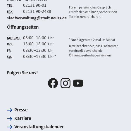
02131 90-01
TEL.
Für ein persönliches Gespräch
02131 90-2488
FAX
empfehlen wir Ihnen, vorher einen
Termin zu vereinbaren.
E-MAIL
stadtverwaltung@stadt.neuss.de
Öffnungszeiten
08:00
–
16:00
Uhr
MO.–MI.
* Nur Bürgeramt, 2 mal im Monat
13:00
–
18:00
Uhr
DO.
Bitte beachten Sie, dass Fachämter
08:30
–
12:30
Uhr
FR.
vereinzelt abweichende
Öffnungszeiten haben können.
08:30
–
13:30
*
Uhr
SA.
Folgen Sie uns!
Facebook
Instagram
YouTube
Presse
Karriere
Veranstaltungskalender