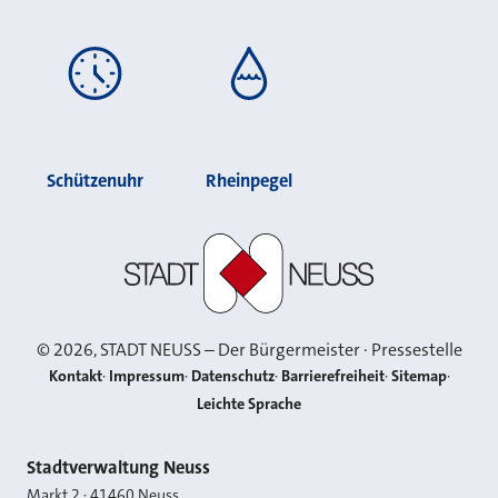
Schützenuhr
Rheinpegel
Stadt Neuss
©
2026
, STADT NEUSS – Der Bürgermeister · Pressestelle
Kontakt
Impressum
Datenschutz
Barrierefreiheit
Sitemap
Leichte Sprache
Kontakt
Stadtverwaltung Neuss
Markt 2
·
41460
Neuss