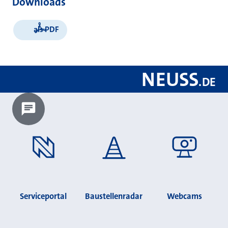
Downloads
als PDF
NEUSS
.
DE
Chatbot laden?
Serviceportal
Baustellenradar
Webcams