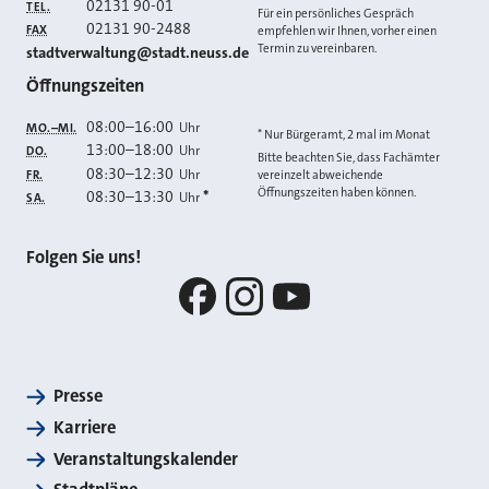
02131 90-01
TEL.
Für ein persönliches Gespräch
02131 90-2488
FAX
empfehlen wir Ihnen, vorher einen
Termin zu vereinbaren.
E-MAIL
stadtverwaltung@stadt.neuss.de
Öffnungszeiten
08:00
–
16:00
Uhr
MO.–MI.
* Nur Bürgeramt, 2 mal im Monat
13:00
–
18:00
Uhr
DO.
Bitte beachten Sie, dass Fachämter
08:30
–
12:30
Uhr
FR.
vereinzelt abweichende
Öffnungszeiten haben können.
08:30
–
13:30
*
Uhr
SA.
Folgen Sie uns!
Facebook
Instagram
YouTube
Presse
Karriere
Veranstaltungskalender