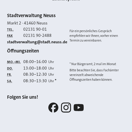
Kontakt
Stadtverwaltung Neuss
Markt 2
·
41460
Neuss
02131 90-01
TEL.
Für ein persönliches Gespräch
02131 90-2488
FAX
empfehlen wir Ihnen, vorher einen
Termin zu vereinbaren.
E-MAIL
stadtverwaltung@stadt.neuss.de
Öffnungszeiten
08:00
–
16:00
Uhr
MO.–MI.
* Nur Bürgeramt, 2 mal im Monat
13:00
–
18:00
Uhr
DO.
Bitte beachten Sie, dass Fachämter
08:30
–
12:30
Uhr
FR.
vereinzelt abweichende
Öffnungszeiten haben können.
08:30
–
13:30
*
Uhr
SA.
Folgen Sie uns!
Facebook
Instagram
YouTube