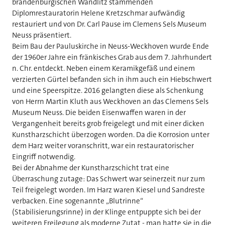
brandenburgischen Wandlitz stammenden
Diplomrestauratorin Helene Kretzschmar aufwändig
restauriert und von Dr. Carl Pause im Clemens Sels Museum
Neuss präsentiert.
Beim Bau der Pauluskirche in Neuss-Weckhoven wurde Ende
der 1960er Jahre ein fränkisches Grab aus dem 7. Jahrhundert
n. Chr. entdeckt. Neben einem Keramikgefäß und einem
verzierten Gürtel befanden sich in ihm auch ein Hiebschwert
und eine Speerspitze. 2016 gelangten diese als Schenkung
von Herrn Martin Kluth aus Weckhoven an das Clemens Sels
Museum Neuss. Die beiden Eisenwaffen waren in der
Vergangenheit bereits grob freigelegt und mit einer dicken
Kunstharzschicht überzogen worden. Da die Korrosion unter
dem Harz weiter voranschritt, war ein restauratorischer
Eingriff notwendig.
Bei der Abnahme der Kunstharzschicht trat eine
Überraschung zutage: Das Schwert war seinerzeit nur zum
Teil freigelegt worden. Im Harz waren Kiesel und Sandreste
verbacken. Eine sogenannte „Blutrinne“
(Stabilisierungsrinne) in der Klinge entpuppte sich bei der
weiteren Freilegung als moderne Zutat - man hatte sie in die