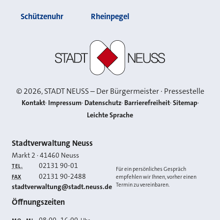
Schützenuhr
Rheinpegel
Stadt Neuss
©
2026
, STADT NEUSS – Der Bürgermeister · Pressestelle
Kontakt
Impressum
Datenschutz
Barrierefreiheit
Sitemap
Leichte Sprache
Kontakt
Stadtverwaltung Neuss
Markt 2
·
41460
Neuss
02131 90-01
TEL.
Für ein persönliches Gespräch
02131 90-2488
FAX
empfehlen wir Ihnen, vorher einen
Termin zu vereinbaren.
E-MAIL
stadtverwaltung@stadt.neuss.de
Öffnungszeiten