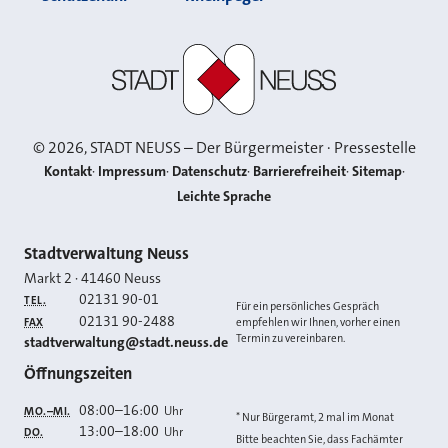
Stadt Neuss
©
2026
, STADT NEUSS – Der Bürgermeister · Pressestelle
Kontakt
Impressum
Datenschutz
Barrierefreiheit
Sitemap
Leichte Sprache
Kontakt
Stadtverwaltung Neuss
Markt 2
·
41460
Neuss
02131 90-01
TEL.
Für ein persönliches Gespräch
02131 90-2488
FAX
empfehlen wir Ihnen, vorher einen
Termin zu vereinbaren.
E-MAIL
stadtverwaltung@stadt.neuss.de
Öffnungszeiten
08:00
–
16:00
Uhr
MO.–MI.
* Nur Bürgeramt, 2 mal im Monat
13:00
–
18:00
Uhr
DO.
Bitte beachten Sie, dass Fachämter