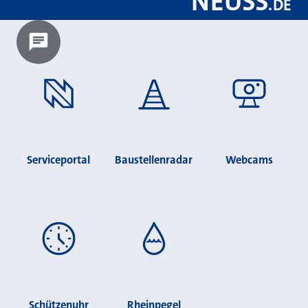
NEUSS
.
DE
Chatbot laden?
Serviceportal
Baustellenradar
Webcams
Schützenuhr
Rheinpegel