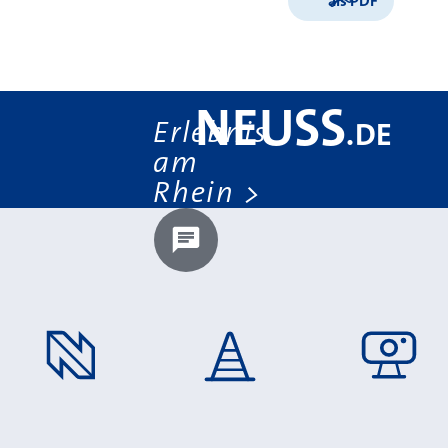
als PDF
NEUSS
Erlebnis
.
DE
am
Rhein
Chatbot laden?