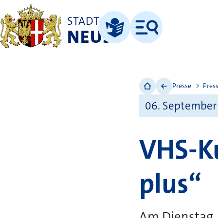
STADT
NEUSS
Menü
Leichte Sprache
Presse
Pres
06. September
VHS-Ku
plus“
Am Dienstag, 