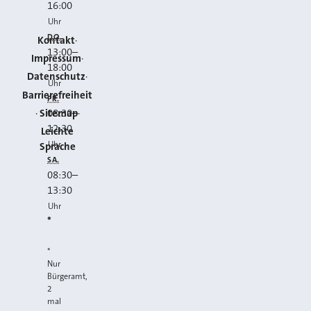
16:00
Uhr
DO.
Kontakt
13:00
–
Impressum
18:00
Datenschutz
Uhr
Barrierefreiheit
FR.
Sitemap
08:30
–
12:30
Leichte
Uhr
Sprache
SA.
08:30
–
13:30
Uhr
*
*
Nur
Bürgeramt,
2
mal