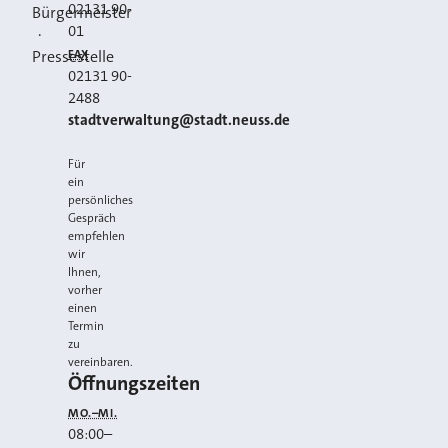
02131 90-
Bürgermeister
01
·
FAX
Pressestelle
02131 90-
2488
E-MAIL
stadtverwaltung@stadt.neuss.de
Für
ein
persönliches
Gespräch
empfehlen
wir
Ihnen,
vorher
einen
Termin
zu
vereinbaren.
Öffnungszeiten
MO.–MI.
08:00
–