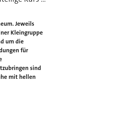
neum. Jeweils
iner Kleingruppe
nd um die
dungen für
e
itzubringen sind
he mit hellen