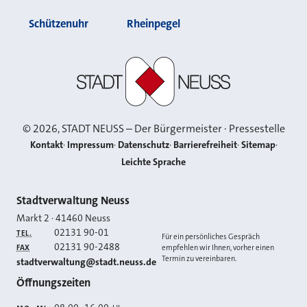
Schützenuhr
Rheinpegel
Stadt Neuss
©
2026
, STADT NEUSS – Der Bürgermeister · Pressestelle
Kontakt
Impressum
Datenschutz
Barrierefreiheit
Sitemap
Leichte Sprache
Kontakt
Stadtverwaltung Neuss
Markt 2
·
41460
Neuss
02131 90-01
TEL.
Für ein persönliches Gespräch
02131 90-2488
FAX
empfehlen wir Ihnen, vorher einen
Termin zu vereinbaren.
E-MAIL
stadtverwaltung@stadt.neuss.de
Öffnungszeiten