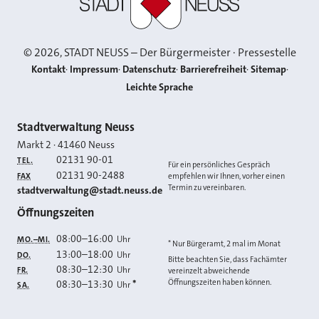
©
2026
, STADT NEUSS – Der Bürgermeister · Pressestelle
Kontakt
Impressum
Datenschutz
Barrierefreiheit
Sitemap
Leichte Sprache
Kontakt
Stadtverwaltung Neuss
Markt 2
·
41460
Neuss
02131 90-01
TEL.
Für ein persönliches Gespräch
02131 90-2488
FAX
empfehlen wir Ihnen, vorher einen
Termin zu vereinbaren.
E-MAIL
stadtverwaltung@stadt.neuss.de
Öffnungszeiten
08:00
–
16:00
Uhr
MO.–MI.
* Nur Bürgeramt, 2 mal im Monat
13:00
–
18:00
Uhr
DO.
Bitte beachten Sie, dass Fachämter
08:30
–
12:30
Uhr
FR.
vereinzelt abweichende
Öffnungszeiten haben können.
08:30
–
13:30
*
Uhr
SA.