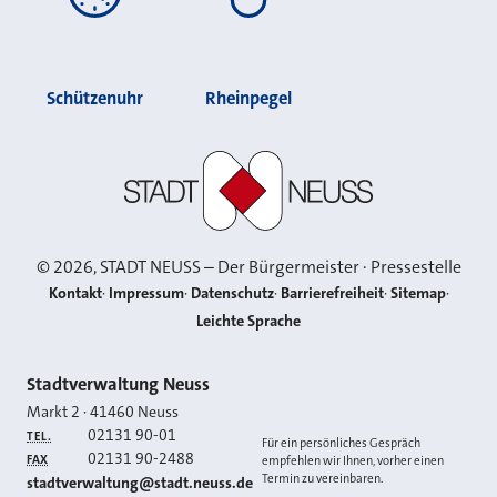
Schützenuhr
Rheinpegel
Stadt Neuss
©
2026
, STADT NEUSS – Der Bürgermeister · Pressestelle
Kontakt
Impressum
Datenschutz
Barrierefreiheit
Sitemap
Leichte Sprache
Kontakt
Stadtverwaltung Neuss
Markt 2
·
41460
Neuss
02131 90-01
TEL.
Für ein persönliches Gespräch
02131 90-2488
FAX
empfehlen wir Ihnen, vorher einen
Termin zu vereinbaren.
E-MAIL
stadtverwaltung@stadt.neuss.de