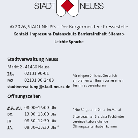
©
2026
, STADT NEUSS – Der Bürgermeister · Pressestelle
Kontakt
Impressum
Datenschutz
Barrierefreiheit
Sitemap
Leichte Sprache
Kontakt
Stadtverwaltung Neuss
Markt 2
·
41460
Neuss
02131 90-01
TEL.
Für ein persönliches Gespräch
02131 90-2488
FAX
empfehlen wir Ihnen, vorher einen
Termin zu vereinbaren.
E-MAIL
stadtverwaltung@stadt.neuss.de
Öffnungszeiten
08:00
–
16:00
Uhr
MO.–MI.
* Nur Bürgeramt, 2 mal im Monat
13:00
–
18:00
Uhr
DO.
Bitte beachten Sie, dass Fachämter
08:30
–
12:30
Uhr
FR.
vereinzelt abweichende
Öffnungszeiten haben können.
08:30
–
13:30
*
Uhr
SA.