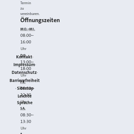
Termin
zu
vereinbaren.
Öffnungszeiten
MO.–MI.
08:00
–
16:00
Uhr
DO.
Kontakt
13:00
–
Impressum
18:00
Datenschutz
Uhr
Barrierefreiheit
FR.
Sitemap
08:30
–
12:30
Leichte
Uhr
Sprache
SA.
08:30
–
13:30
Uhr