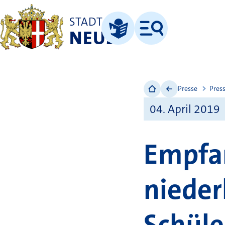
STADT
NEUSS
Menü
Leichte Sprache
Presse
Pres
04. April 2019
Empfan
nieder
Schüle