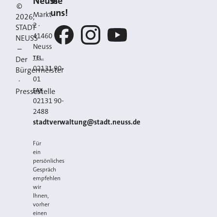
Neuss
Sie
©
uns!
Markt
2026
,
2
·
STADT
41460
NEUSS
Neuss
–
Facebook
Instagram
YouTube
TEL.
Der
02131 90-
Bürgermeister
01
·
FAX
Pressestelle
02131 90-
2488
E-MAIL
stadtverwaltung@stadt.neuss.de
Für
ein
persönliches
Gespräch
empfehlen
wir
Ihnen,
vorher
einen