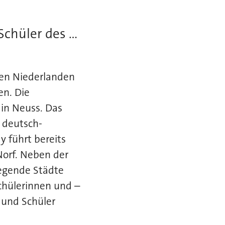
hüler des ...
den Niederlanden
en. Die
in Neuss. Das
 deutsch-
 führt bereits
orf. Neben der
iegende Städte
chülerinnen und –
 und Schüler