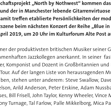
chaftsprojekt „North by Nothwest“ kommen das
“ und der in Manchester lebende Gitarrenvirtuos
mit treffen etablierte Persönlichkeiten der mo
zszene beim nächsten Konzert der Reihe „Blue i
pril 2019, um 20 Uhr im Kulturforum Alte Post a
iner der produktivsten britischen Musiker seiner 
namenhaften Jazzkollegen anerkannt. In seiner fast
ker, Komponist und Dozent in Großbritannien und
 Tour. Auf der langen Liste von herausragenden Mu
aben, stehen unter anderem: Steve Swallow, Dave
elson, Arild Anderson, Peter Erskine, Adam Nuss
es, Bill Frisell, John Taylor, Kenny Wheeler, Vinc
ny Turnage, Tal Farlow, Palle Mikkelborg, Mica P