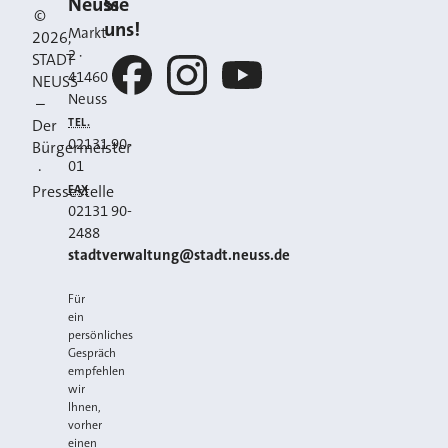
Neuss
Sie
©
uns!
Markt
2026
,
2
·
STADT
41460
NEUSS
Neuss
–
Facebook
Instagram
YouTube
TEL.
Der
02131 90-
Bürgermeister
01
·
FAX
Pressestelle
02131 90-
2488
E-MAIL
stadtverwaltung@stadt.neuss.de
Für
ein
persönliches
Gespräch
empfehlen
wir
Ihnen,
vorher
einen