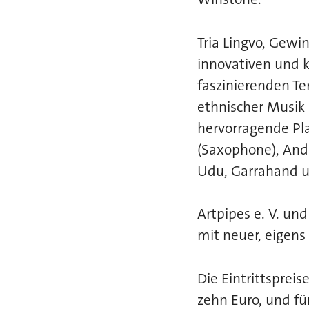
Tria Lingvo, Gewi
innovativen und k
faszinierenden Te
ethnischer Musik
hervorragende Pl
(Saxophone), And
Udu, Garrahand u
Artpipes e. V. un
mit neuer, eigen
Die Eintrittsprei
zehn Euro, und fü