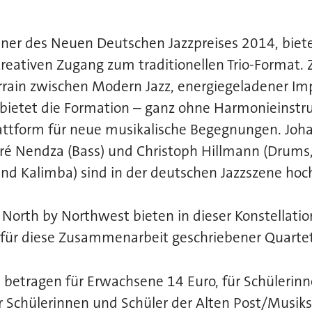
nner des Neuen Deutschen Jazzpreises 2014, biet
reativen Zugang zum traditionellen Trio-Format.
rrain zwischen Modern Jazz, energiegeladener Im
 bietet die Formation – ganz ohne Harmonieinstr
attform für neue musikalische Begegnungen. Jo
ré Nendza (Bass) und Christoph Hillmann (Drums
nd Kalimba) sind in der deutschen Jazzszene hoc
d North by Northwest bieten in dieser Konstellati
s für diese Zusammenarbeit geschriebener Quarte
se betragen für Erwachsene 14 Euro, für Schülerin
r Schülerinnen und Schüler der Alten Post/Musiks