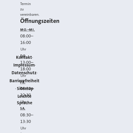
Termin
zu
vereinbaren.
Öffnungszeiten
MO.–MI.
08:00
–
16:00
Uhr
DO.
Kontakt
13:00
–
Impressum
18:00
Datenschutz
Uhr
Barrierefreiheit
FR.
Sitemap
08:30
–
12:30
Leichte
Uhr
Sprache
SA.
08:30
–
13:30
Uhr