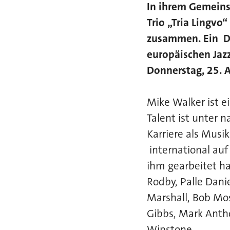
In ihrem Gemeins
Trio „Tria Lingvo
zusammen. Ein Da
europäischen Jaz
Donnerstag, 25. A
Mike Walker ist e
Talent ist unter 
Karriere als Musi
international auf
ihm gearbeitet h
Rodby, Palle Dani
Marshall, Bob Mos
Gibbs, Mark Antho
Winstone.