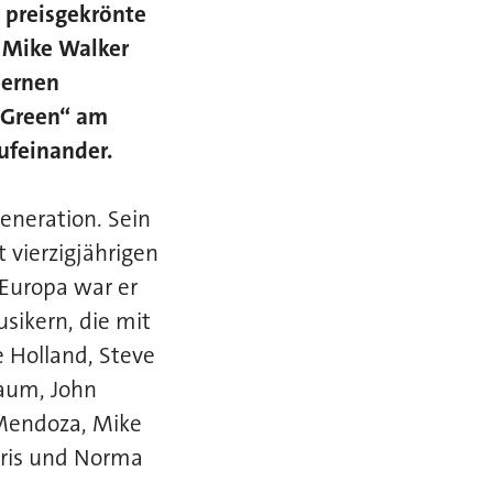
 preisgekrönte
e Mike Walker
dernen
n Green“ am
ufeinander.
Generation. Sein
 vierzigjährigen
 Europa war er
sikern, die mit
 Holland, Steve
baum, John
e Mendoza, Mike
aris und Norma