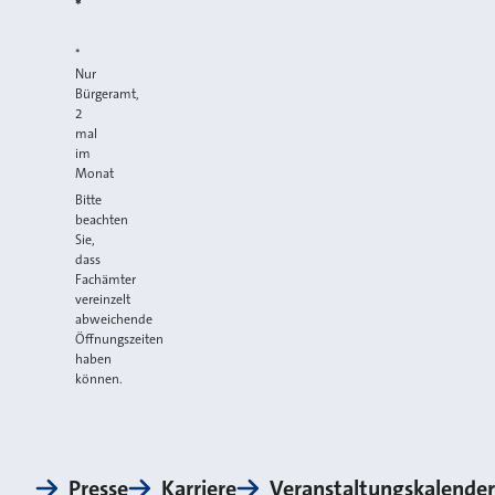
*
*
Nur
Bürgeramt,
2
mal
im
Monat
Bitte
beachten
Sie,
dass
Fachämter
vereinzelt
abweichende
Öffnungszeiten
haben
können.
Presse
Karriere
Veranstaltungskalender