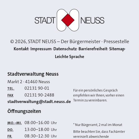
Stadt Neuss
©
2026
, STADT NEUSS – Der Bürgermeister · Pressestelle
Kontakt
Impressum
Datenschutz
Barrierefreiheit
Sitemap
Leichte Sprache
Kontakt
Stadtverwaltung Neuss
Markt 2
·
41460
Neuss
02131 90-01
TEL.
Für ein persönliches Gespräch
02131 90-2488
FAX
empfehlen wir Ihnen, vorher einen
Termin zu vereinbaren.
E-MAIL
stadtverwaltung@stadt.neuss.de
Öffnungszeiten
08:00
–
16:00
Uhr
MO.–MI.
* Nur Bürgeramt, 2 mal im Monat
13:00
–
18:00
Uhr
DO.
Bitte beachten Sie, dass Fachämter
08:30
–
12:30
Uhr
FR.
vereinzelt abweichende