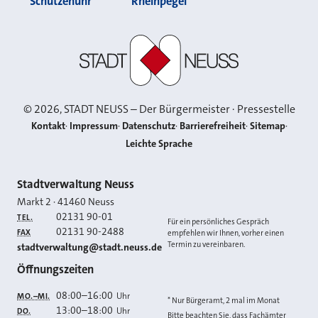
Schützenuhr
Rheinpegel
Stadt Neuss
©
2026
, STADT NEUSS – Der Bürgermeister · Pressestelle
Kontakt
Impressum
Datenschutz
Barrierefreiheit
Sitemap
Leichte Sprache
Kontakt
Stadtverwaltung Neuss
Markt 2
·
41460
Neuss
02131 90-01
TEL.
Für ein persönliches Gespräch
02131 90-2488
FAX
empfehlen wir Ihnen, vorher einen
Termin zu vereinbaren.
E-MAIL
stadtverwaltung@stadt.neuss.de
Öffnungszeiten
08:00
–
16:00
Uhr
MO.–MI.
* Nur Bürgeramt, 2 mal im Monat
13:00
–
18:00
Uhr
DO.
Bitte beachten Sie, dass Fachämter