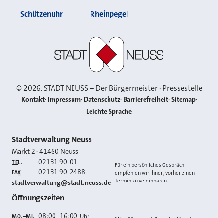
Schützenuhr
Rheinpegel
Stadt Neuss
©
2026
, STADT NEUSS – Der Bürgermeister · Pressestelle
Kontakt
Impressum
Datenschutz
Barrierefreiheit
Sitemap
Leichte Sprache
Kontakt
Stadtverwaltung Neuss
Markt 2
·
41460
Neuss
02131 90-01
TEL.
Für ein persönliches Gespräch
02131 90-2488
FAX
empfehlen wir Ihnen, vorher einen
Termin zu vereinbaren.
E-MAIL
stadtverwaltung@stadt.neuss.de
Öffnungszeiten
08:00
–
16:00
Uhr
MO.–MI.