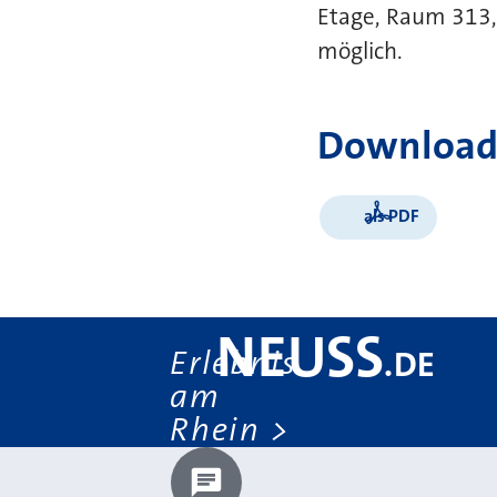
Etage, Raum 313, 
möglich.
Download
als PDF
NEUSS
Erlebnis
.
DE
am
Rhein