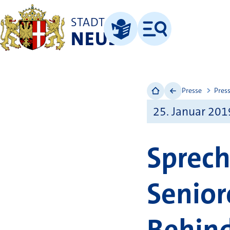
STADT
NEUSS
Menü
Leichte Sprache
Presse
Pres
25. Januar 201
Sprec
Senior
Behin