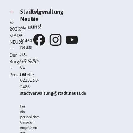
Kontakt
Stadt Neuss
Stadtverwaltung
Folgen
Neuss
Sie
©
uns!
Markt
2026
,
2
·
STADT
41460
NEUSS
Neuss
–
Facebook
Instagram
YouTube
TEL.
Der
02131 90-
Bürgermeister
01
·
FAX
Pressestelle
02131 90-
2488
E-MAIL
stadtverwaltung@stadt.neuss.de
Für
ein
persönliches
Gespräch
empfehlen