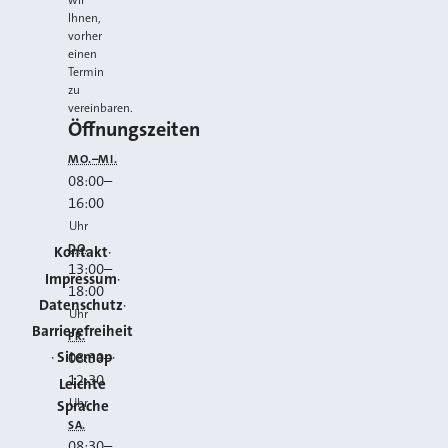
wir
Ihnen,
vorher
einen
Termin
zu
vereinbaren.
Öffnungszeiten
MO.–MI.
08:00
–
16:00
Uhr
DO.
Kontakt
13:00
–
Impressum
18:00
Datenschutz
Uhr
Barrierefreiheit
FR.
Sitemap
08:30
–
12:30
Leichte
Uhr
Sprache
SA.
08:30
–