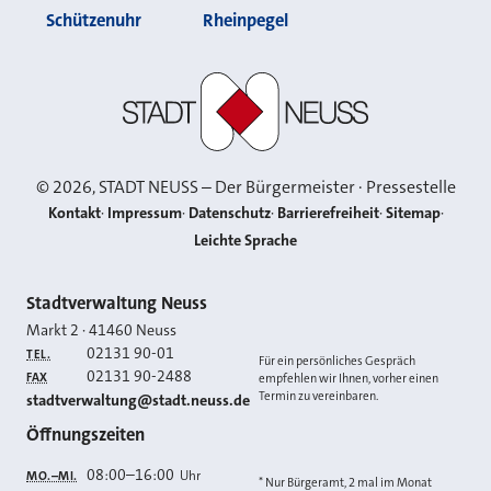
Schützenuhr
Rheinpegel
Stadt Neuss
©
2026
, STADT NEUSS – Der Bürgermeister · Pressestelle
Kontakt
Impressum
Datenschutz
Barrierefreiheit
Sitemap
Leichte Sprache
Kontakt
Stadtverwaltung Neuss
Markt 2
·
41460
Neuss
02131 90-01
TEL.
Für ein persönliches Gespräch
02131 90-2488
FAX
empfehlen wir Ihnen, vorher einen
Termin zu vereinbaren.
E-MAIL
stadtverwaltung@stadt.neuss.de
Öffnungszeiten
08:00
–
16:00
Uhr
MO.–MI.
* Nur Bürgeramt, 2 mal im Monat