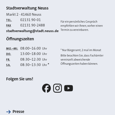
Kontakt
Stadtverwaltung Neuss
Markt 2
·
41460
Neuss
02131 90-01
TEL.
Für ein persönliches Gespräch
02131 90-2488
FAX
empfehlen wir Ihnen, vorher einen
Termin zu vereinbaren.
E-MAIL
stadtverwaltung@stadt.neuss.de
Öffnungszeiten
08:00
–
16:00
Uhr
MO.–MI.
* Nur Bürgeramt, 2 mal im Monat
13:00
–
18:00
Uhr
DO.
Bitte beachten Sie, dass Fachämter
08:30
–
12:30
Uhr
FR.
vereinzelt abweichende
Öffnungszeiten haben können.
08:30
–
13:30
*
Uhr
SA.
Folgen Sie uns!
Facebook
Instagram
YouTube
Presse