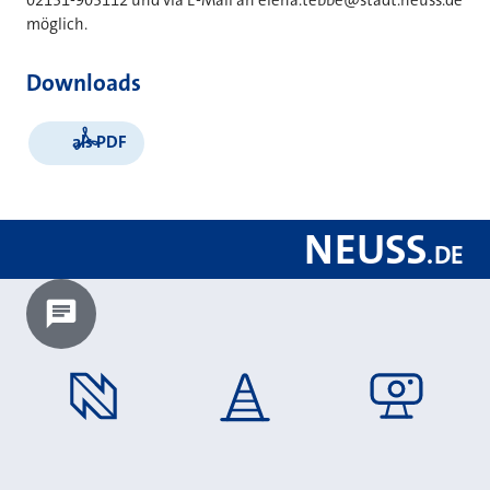
möglich.
Downloads
als PDF
NEUSS
.
DE
Chatbot laden?