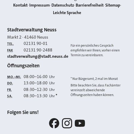
Kontakt
Impressum
Datenschutz
Barrierefreiheit
Sitemap
Leichte Sprache
Kontakt
Stadtverwaltung Neuss
Markt 2
·
41460
Neuss
02131 90-01
TEL.
Für ein persönliches Gespräch
02131 90-2488
FAX
empfehlen wir Ihnen, vorher einen
Termin zu vereinbaren.
E-MAIL
stadtverwaltung@stadt.neuss.de
Öffnungszeiten
08:00
–
16:00
Uhr
MO.–MI.
* Nur Bürgeramt, 2 mal im Monat
13:00
–
18:00
Uhr
DO.
Bitte beachten Sie, dass Fachämter
08:30
–
12:30
Uhr
FR.
vereinzelt abweichende
Öffnungszeiten haben können.
08:30
–
13:30
*
Uhr
SA.
Folgen Sie uns!
Facebook
Instagram
YouTube