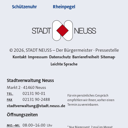
Schützenuhr
Rheinpegel
Stadt Neuss
©
2026
, STADT NEUSS – Der Bürgermeister · Pressestelle
Kontakt
Impressum
Datenschutz
Barrierefreiheit
Sitemap
Leichte Sprache
Kontakt
Stadtverwaltung Neuss
Markt 2
·
41460
Neuss
02131 90-01
TEL.
Für ein persönliches Gespräch
02131 90-2488
FAX
empfehlen wir Ihnen, vorher einen
Termin zu vereinbaren.
E-MAIL
stadtverwaltung@stadt.neuss.de
Öffnungszeiten
08:00
–
16:00
Uhr
MO.–MI.
* Nur Bürgeramt, 2 mal im Monat