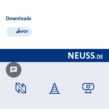
Downloads
als PDF
NEUSS
.
DE
Chatbot laden?