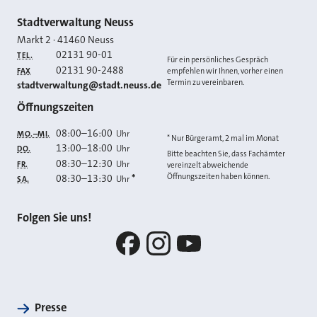
Kontakt
Stadtverwaltung Neuss
Markt 2
·
41460
Neuss
02131 90-01
TEL.
Für ein persönliches Gespräch
02131 90-2488
FAX
empfehlen wir Ihnen, vorher einen
Termin zu vereinbaren.
E-MAIL
stadtverwaltung@stadt.neuss.de
Öffnungszeiten
08:00
–
16:00
Uhr
MO.–MI.
* Nur Bürgeramt, 2 mal im Monat
13:00
–
18:00
Uhr
DO.
Bitte beachten Sie, dass Fachämter
08:30
–
12:30
Uhr
FR.
vereinzelt abweichende
Öffnungszeiten haben können.
08:30
–
13:30
*
Uhr
SA.
Folgen Sie uns!
Facebook
Instagram
YouTube
Presse