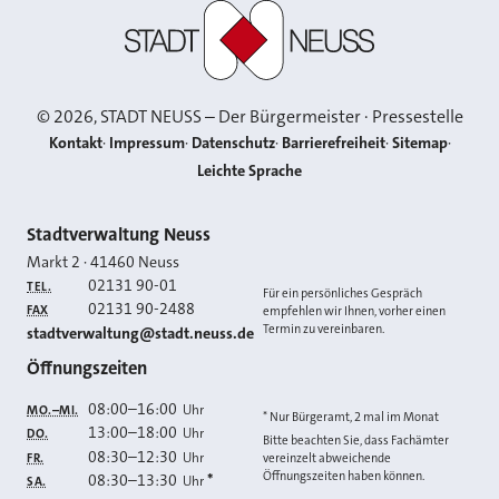
Stadt Neuss
©
2026
, STADT NEUSS – Der Bürgermeister · Pressestelle
Kontakt
Impressum
Datenschutz
Barrierefreiheit
Sitemap
Leichte Sprache
Kontakt
Stadtverwaltung Neuss
Markt 2
·
41460
Neuss
02131 90-01
TEL.
Für ein persönliches Gespräch
02131 90-2488
FAX
empfehlen wir Ihnen, vorher einen
Termin zu vereinbaren.
E-MAIL
stadtverwaltung@stadt.neuss.de
Öffnungszeiten
08:00
–
16:00
Uhr
MO.–MI.
* Nur Bürgeramt, 2 mal im Monat
13:00
–
18:00
Uhr
DO.
Bitte beachten Sie, dass Fachämter
08:30
–
12:30
Uhr
FR.
vereinzelt abweichende
Öffnungszeiten haben können.
08:30
–
13:30
*
Uhr
SA.