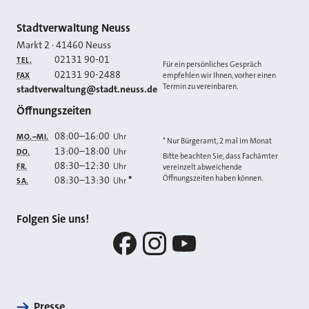
Kontakt
Stadtverwaltung Neuss
Markt 2
·
41460
Neuss
02131 90-01
TEL.
Für ein persönliches Gespräch
02131 90-2488
FAX
empfehlen wir Ihnen, vorher einen
Termin zu vereinbaren.
E-MAIL
stadtverwaltung@stadt.neuss.de
Öffnungszeiten
08:00
–
16:00
Uhr
MO.–MI.
* Nur Bürgeramt, 2 mal im Monat
13:00
–
18:00
Uhr
DO.
Bitte beachten Sie, dass Fachämter
08:30
–
12:30
Uhr
FR.
vereinzelt abweichende
Öffnungszeiten haben können.
08:30
–
13:30
*
Uhr
SA.
Folgen Sie uns!
Facebook
Instagram
YouTube
Presse