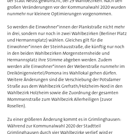
der Stadt Neuss gewünscht, bei 29 Wahlbezirken. Nach den
großen Veränderungen vor der Kommunalwahl 2020 wurden
nunmehr nur kleinere Optimierungen vorgenommen.
So werden die Einwohner*innen der Plankstraße nicht mehr
in drei, sondern nur noch in zwei Wahlbezirken (Berliner Platz
und Hermannsplatz) wählen. Gleiches gilt für die
Einwohner*innen der Steinhausstraße, die künftig nur noch
in den beiden Wahlbezirken Morgensternsheide und
Hermannsplatz ihre Stimme abgeben werden. Zudem
werden alle Einwohner*innen der Weberstraße nunmehr im
Dreikönigenviertel/Pomona ins Wahllokal gehen dürfen.
Weitere Änderungen sind die Verschiebung der Potsdamer
Straße aus dem Wahlbezirk Grefrath/Holzheim-Nord in den
Wahlbezirk Holzheim sowie die Zuordnung der gesamten
Mommsenstraße zum Wahlbezirk Allerheiligen (zuvor
Rosellen).
Zu einer größeren Änderung kommt es in Grimlinghausen:
Während zur Kommunalwahl 2020 der Stadtteil
Grimlinghausen durch vier Wahlbezirke verlief, wird er