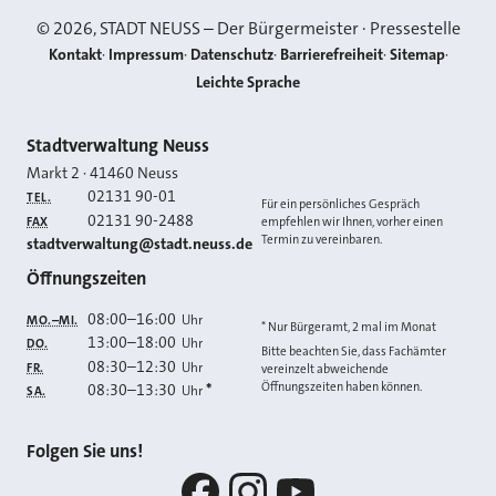
©
2026
, STADT NEUSS – Der Bürgermeister · Pressestelle
Kontakt
Impressum
Datenschutz
Barrierefreiheit
Sitemap
Leichte Sprache
Kontakt
Stadtverwaltung Neuss
Markt 2
·
41460
Neuss
02131 90-01
TEL.
Für ein persönliches Gespräch
02131 90-2488
FAX
empfehlen wir Ihnen, vorher einen
Termin zu vereinbaren.
E-MAIL
stadtverwaltung@stadt.neuss.de
Öffnungszeiten
08:00
–
16:00
Uhr
MO.–MI.
* Nur Bürgeramt, 2 mal im Monat
13:00
–
18:00
Uhr
DO.
Bitte beachten Sie, dass Fachämter
08:30
–
12:30
Uhr
FR.
vereinzelt abweichende
Öffnungszeiten haben können.
08:30
–
13:30
*
Uhr
SA.
Folgen Sie uns!