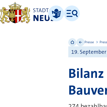
STADT
NEUSS
Menü
Leichte Sprache
Presse
Pres
19. September
Bilanz
Bauver
274 bezahlba