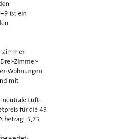
 den
–9 ist ein
den
i-Zimmer-
 Drei-Zimmer-
mmer-Wohnungen
ind mit
-neutrale Luft-
preis für die 43
A beträgt 5,75
gewertet: