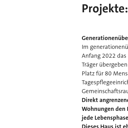
Projekte:
Generationenüber
Im generationenüb
Anfang 2022 das e
Träger übergeben
Platz für 80 Men
Tagespflegeeinri
Gemeinschaftsra
Direkt angrenzen
Wohnungen den B
jede Lebensphase
Dieses Haus ist e