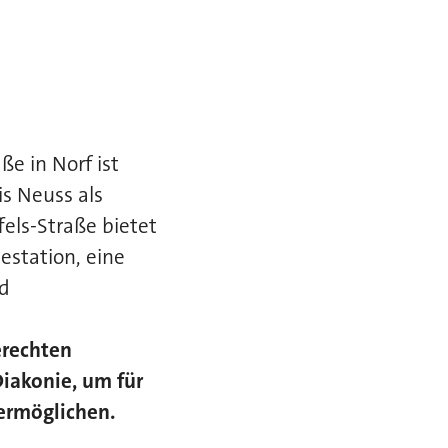
e in Norf ist
s Neuss als
els-Straße bietet
estation, eine
nd
erechten
akonie, um für
ermöglichen.