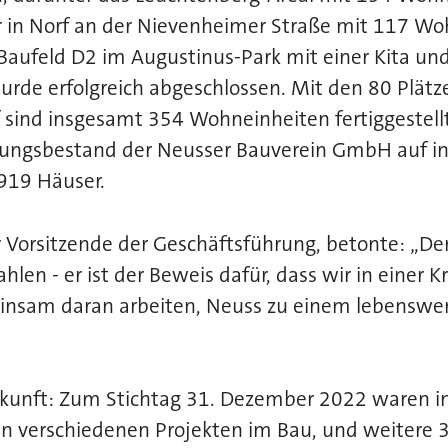
r in Norf an der Nievenheimer Straße mit 117 Wo
Baufeld D2 im Augustinus-Park mit einer Kita und
rde erfolgreich abgeschlossen. Mit den 80 Plätz
f sind insgesamt 354 Wohneinheiten fertiggestell
ungsbestand der Neusser Bauverein GmbH auf i
19 Häuser.
 Vorsitzende der Geschäftsführung, betonte: „De
ahlen - er ist der Beweis dafür, dass wir in einer 
nsam daran arbeiten, Neuss zu einem lebenswer
 Zukunft: Zum Stichtag 31. Dezember 2022 waren 
 verschiedenen Projekten im Bau, und weitere 