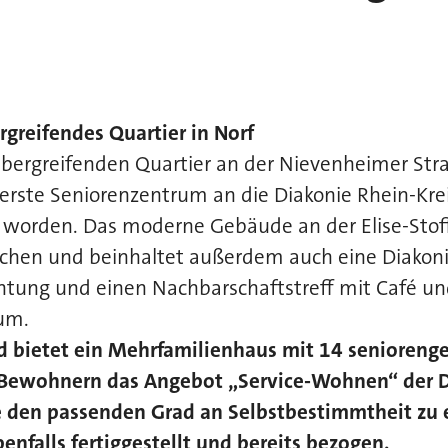
greifendes Quartier in Norf
ergreifenden Quartier an der Nievenheimer Straß
rste Seniorenzentrum an die Diakonie Rhein-Krei
 worden. Das moderne Gebäude an der Elise-Stoff
schen und beinhaltet außerdem auch eine Diakoni
chtung und einen Nachbarschaftstreff mit Café u
um.
d bietet ein Mehrfamilienhaus mit 14 senioreng
ewohnern das Angebot „Service-Wohnen“ der Di
 den passenden Grad an Selbstbestimmtheit zu 
benfalls fertiggestellt und bereits bezogen.