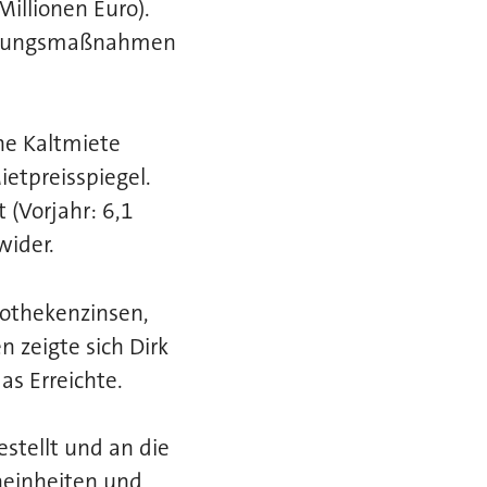
Millionen Euro).
haltungsmaßnahmen
che Kaltmiete
etpreisspiegel.
 (Vorjahr: 6,1
wider.
pothekenzinsen,
 zeigte sich Dirk
as Erreichte.
tellt und an die
neinheiten und