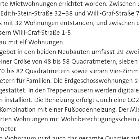
derte Mietwohnungen errichtet worden. Zwischen
dith-Stein-Straße 32–38 und Willi-Graf-Straße 7
s mit 32 Wohnungen entstanden, und zwischen 
ern Willi-Graf-Straße 1-5
au mit elf Wohnungen.
ebot in den beiden Neubauten umfasst 29 Zwe
ner Größe von 48 bis 58 Quadratmetern, sieben
0 bis 82 Quadratmetern sowie sieben Vier-Zi
tern für Familien. Die Erdgeschosswohnungen s
gestattet. In den Treppenhäusern werden digitale
 installiert. Die Beheizung erfolgt durch eine CO2
mbination mit einer Fußbodenheizung. Der Miet
derten Wohnungen mit Wohnberechtigungsschein 
meter.
 Wohnraum wird auch das gesamte Quartier auf