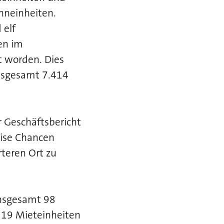
hneinheiten.
 elf
en im
t worden. Dies
nsgesamt 7.414
r Geschäftsbericht
Krise Chancen
teren Ort zu
insgesamt 98
319 Mieteinheiten