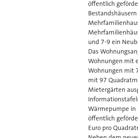
öffentlich geför
Bestandshäusern E
Mehrfamilienhau
Mehrfamilienhäus
und 7-9 ein Neub
Das Wohnungsang
Wohnungen mit ei
Wohnungen mit 7
mit 97 Quadratme
Mietergärten aus
Informationstafeln
Wärmepumpe in Ko
öffentlich geför
Euro pro Quadrat
Neben dem neuen